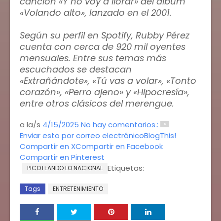
canción «Y no voy a llorar» del álbum
«Volando alto», lanzado en el 2001.
Según su perfil en Spotify, Rubby Pérez
cuenta con cerca de 920 mil oyentes
mensuales. Entre sus temas más
escuchados se destacan
«Extrañándote», «Tú vas a volar», «Tonto
corazón», «Perro ajeno» y «Hipocresía»,
entre otros clásicos del merengue.
a la/s
4/15/2025
No hay comentarios.:
Enviar esto por correo electrónico
BlogThis!
Compartir en X
Compartir en Facebook
Compartir en Pinterest
Etiquetas:
PICOTEANDO LO NACIONAL
Tags
ENTRETENIMIENTO