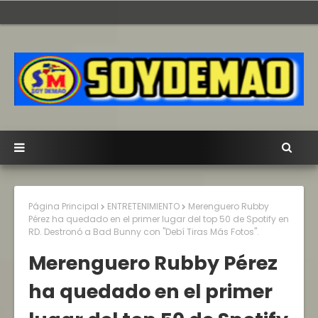
Página Principal
ENTRETENIMIENTO
Merenguero Rubby
Pérez ha quedado en el primer lugar del top 50 de Spotify en
RD. Destronó a Bad Bunny con "Debí Tiras Más Fotos".
Merenguero Rubby Pérez
ha quedado en el primer